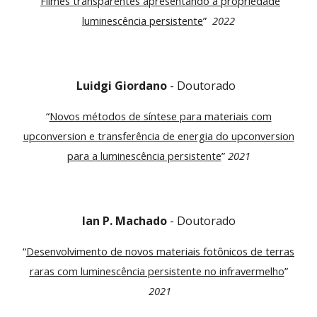
“
Filmes transparentes apresentando a propriedade
luminescência persistente
”
2022
Luidgi Giordano
-
Doutorado
“
Novos métodos de síntese para materiais com
upconversion e transferência de energia do upconversion
para a luminescência persistente
”
2021
Ia
n
P. Machado
- Doutorado
“
Desenvolvimento de novos materiais fotônicos de terras
raras com luminescência persistente no infravermelho
”
202
1