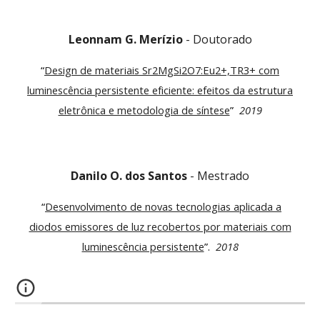
Leonnam
G. Merízio
-
Doutorado
“
Design de materiais Sr
2
MgSi2O7:Eu2+,TR3+ com
luminescência persistente eficiente: efeitos da estrutura
eletrônica e metodologia de síntese
”
20
19
Danilo O. dos
Santos
-
Mestrado
“
Desenvolvimento de novas tecnologias aplicada a
diodos emissores de luz recobertos por materiais com
luminescência persistente
”.
201
8