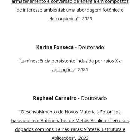
armazenamento e conversão de energia em compostos
de interesse ambiental: uma abordagem fotônica e
eletroquímica
”.
202
5
Karina Fonseca
- Doutorado
“
Luminescência persistente induzida por raios X a
aplicações
”
20
25
Raphael Carneiro
-
Doutorado
“
Desenvolvimento de Novos Materiais Fotônicos
baseados em Antimonatos de Metais Alcalino- Terrosos
dopados com íons Terras-raras: Síntese, Estrutura e
Aplicações
”.
2023